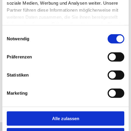
soziale Medien, Werbung und Analysen weiter. Unsere
Partner führen diese Informationen möglicherweise mit
weiteren Daten zusammen, die Sie ihnen bereitgestellt
Nachricht*
haben oder die sie im Rahmen Ihrer Nutzung der Dienste
gesammelt haben.
Einwilligungsauswahl
Notwendig
Präferenzen
Statistiken
Marketing
Bitte akzeptieren Sie Marketing-Cookies, um diese
Alle zulassen
Karte anzuzeigen.