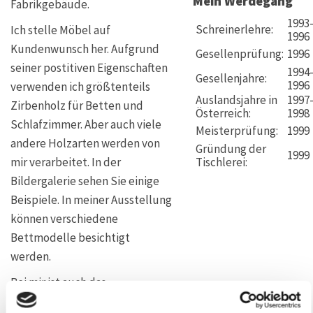
Mein Werdegang
Fabrikgebäude.
1993
Schreinerlehre:
Ich stelle Möbel auf
1996
Kundenwunsch her. Aufgrund
Gesellenprüfung:
1996
seiner postitiven Eigenschaften
1994
Gesellenjahre:
1996
verwenden ich größtenteils
Auslandsjahre in
1997
Zirbenholz für Betten und
Österreich:
1998
Schlafzimmer. Aber auch viele
Meisterprüfung:
1999
andere Holzarten werden von
Gründung der
1999
Tischlerei:
mir verarbeitet. In der
Bildergalerie sehen Sie einige
Beispiele. In meiner Ausstellung
können verschiedene
Bettmodelle besichtigt
werden.
Bei mir ist auch das
Schlafsystem ProNatura