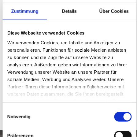
erhältlich. Ein 100% natürliches
und sehr flexibles Schalfsystem
Zustimmung
Details
Über Cookies
aus Österreich. Vereinbaren Sie
gerne einen Termin zur
Diese Webseite verwendet Cookies
Beratung und zum probeliegen.
Wir verwenden Cookies, um Inhalte und Anzeigen zu
personalisieren, Funktionen für soziale Medien anbieten
zu können und die Zugriffe auf unsere Website zu
analysieren. Außerdem geben wir Informationen zu Ihrer
Während meiner über 25-
Verwendung unserer Website an unsere Partner für
soziale Medien, Werbung und Analysen weiter. Unsere
jährigen Selbständigkeit habe
Partner führen diese Informationen möglicherweise mit
ich bereits mehr als 15 Lehrlinge
weiteren Daten zusammen, die Sie ihnen bereitgestellt
ausgebildet.
haben oder die sie im Rahmen Ihrer Nutzung der Dienste
gesammelt haben.
Einwilligungsauswahl
Notwendig
Präferenzen